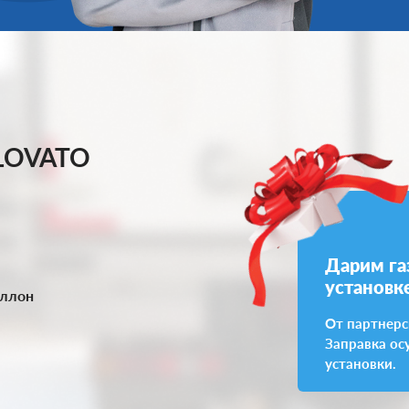
 LOVATO
Дарим га
установк
аллон
От партнерс
Заправка ос
установки.