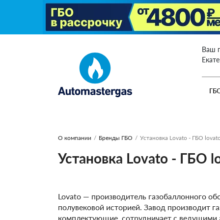
Ваш 
Екат
ГБ
О компании
/
Бренды ГБО
/
Установка Lovato - ГБО lovat
Установка Lovato - ГБО l
Lovato — производитель газобаллонного об
полувековой историей. Завод производит г
комплектующие, сотрудничает с ведущими 