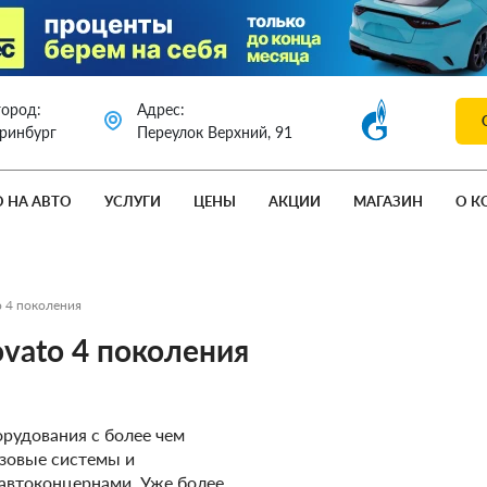
город:
Адрес:
еринбург
Переулок Верхний, 91
О НА АВТО
УСЛУГИ
ЦЕНЫ
АКЦИИ
МАГАЗИН
О К
o 4 поколения
ovato 4 поколения
орудования с более чем
азовые системы и
автоконцернами. Уже более