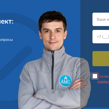
ект:
вопросы
Согла
данны