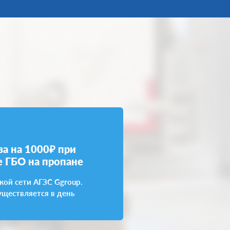
за на 1000₽ при
е ГБО на пропане
кой сети АГЗС Ggroup.
уществляется в день