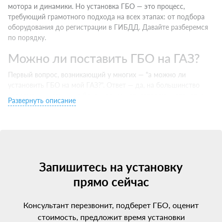
мотора и динамики. Но установка ГБО — это процесс,
требующий грамотного подхода на всех этапах: от подбора
оборудования до регистрации в ГИБДД. Давайте разберемся
по порядку.
Можно ли поставить ГБО на ГАЗ?
Первый вопрос, возникающий у многих — "а можно ли
установить ГБО на мой ГАЗ?". Ответ — да, на большинство
современных машин с бензиновыми двигателями установка
Развернуть описание
ГБО технически возможна и разрешена законом.
Единственное исключение — некоторые новые авто с
непосредственным впрыском (GDI, FSI, D4 и т.д.). Для них
требуется специальное ГБО последних поколений, которое
дороже, но полностью совместимо с этими сложными
Запишитесь на установку
моторами.
прямо сейчас
В остальном установить ГБО на ГАЗ можно независимо от
возраста, пробега или типа двигателя — будь то атмосферный,
Консультант перезвонит, подберет ГБО, оценит
турбированный или даже дизельный. Главное — подобрать
оборудование, соответствующее характеристикам вашего
стоимость, предложит время установки