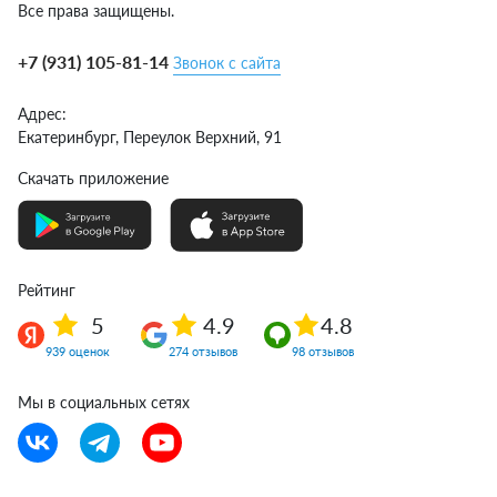
Все права защищены.
профессиональный подход
Когда выбор ГБО для ГАЗ сделан — самое время искать, где
+7 (931) 105-81-14
Звонок с сайта
установить газовое оборудование. И тут очень важно не
ошибиться с выбором установочного центра. Потому что даже
Адрес:
самое качественное оборудование при неграмотной установке
Екатеринбург,
Переулок Верхний, 91
ГБО может доставить немало проблем вместо ожидаемой
экономии.
Скачать приложение
Как выбрать надежный сервис для установки ГБО на ГАЗ?
Обращайте внимание на:
Опыт работы и количество реально установленных систем.
Рейтинг
Сертификаты официального дилера от производителей ГБО.
5
4.9
4.8
Репутацию компании, отзывы реальных клиентов.
Гарантийные обязательства на оборудование и работы.
939 оценок
274 отзывов
98 отзывов
Уровень клиентского сервиса и компетентность при
консультации.
Мы в социальных сетях
В Екатеринбурге отличную репутацию имеет центр
"АвтоМастерГаз". Мы профессионально устанавливаем ГБО
уже более 10 лет и имеем более 15 000 успешных кейсов.