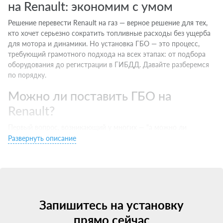
на Renault: экономим с умом
Решение перевести Renault на газ — верное решение для тех,
кто хочет серьезно сократить топливные расходы без ущерба
для мотора и динамики. Но установка ГБО — это процесс,
требующий грамотного подхода на всех этапах: от подбора
оборудования до регистрации в ГИБДД. Давайте разберемся
по порядку.
Можно ли поставить ГБО на
Renault?
Первый вопрос, возникающий у многих — "а можно ли
установить ГБО на мой Renault?". Ответ — да, на большинство
Развернуть описание
современных машин с бензиновыми двигателями установка
ГБО технически возможна и разрешена законом.
Единственное исключение — некоторые новые авто с
непосредственным впрыском (GDI, FSI, D4 и т.д.). Для них
требуется специальное ГБО последних поколений, которое
Запишитесь на установку
дороже, но полностью совместимо с этими сложными
прямо сейчас
моторами.