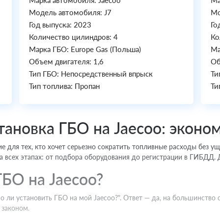
Марка автомобиля: Jaecoo
Ма
Модель автомобиля: J7
Мо
Год выпуска: 2023
Го
Количество цилиндров: 4
Ко
Марка ГБО: Europe Gas (Польша)
Ма
Объем двигателя: 1,6
Об
Тип ГБО: Непосредственный впрыск
Ти
Тип топлива: Пропан
Ти
ановка ГБО на Jaecoo: эконо
ие для тех, кто хочет серьезно сократить топливные расходы без у
 всех этапах: от подбора оборудования до регистрации в ГИБДД. 
БО на Jaecoo?
о ли установить ГБО на мой Jaecoo?". Ответ — да, на большинств
 законом.