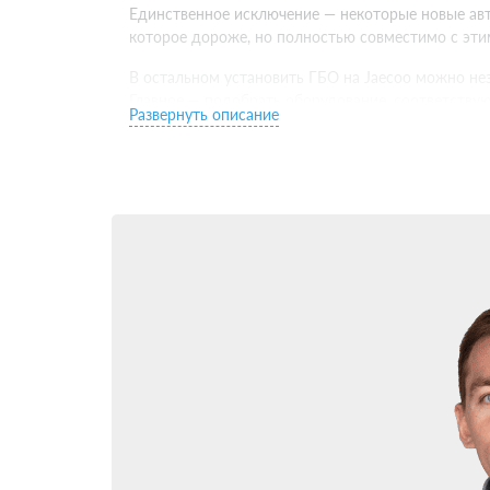
Единственное исключение — некоторые новые авто
которое дороже, но полностью совместимо с эт
В остальном установить ГБО на Jaecoo можно нез
Главное — подобрать оборудование, соответству
Развернуть описание
Какое ГБО поставить 
Следующий важный выбор — какое ГБО установить
совершеннее предыдущего по функционалу и интег
Для большинства владельцев Jaecoo оптимальны
электронное управление и эффективно настраива
Установить ГБО 5 поколения имеет смысл на сов
синхронизируется с родной системой питания дви
Установка ГБО на Jae
Когда выбор ГБО для Jaecoo сделан — самое врем
Потому что даже самое качественное оборудова