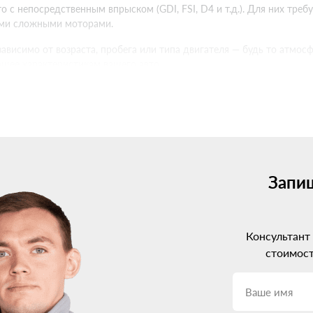
 с непосредственным впрыском (GDI, FSI, D4 и т.д.). Для них тре
ими сложными моторами.
ависимо от возраста, пробега или типа двигателя — будь то атмо
ющее характеристикам вашего авто.
на Jaecoo: разбираемся в пок
 на Jaecoo. Сейчас на рынке представлены системы от 2-го до 5-г
рации с электроникой авто. Но и цена, соответственно, выше.
м вариантом будет установка ГБО 4 поколения. Оно хорошо совме
ется под нужды конкретного двигателя.
Запиш
ременные моторы Jaecoo с непосредственным впрыском. Такое обор
гателя.
Консультант
coo: профессиональный подхо
стоимост
я искать, где установить газовое оборудование. И тут очень важно
ние при неграмотной установке ГБО может доставить немало проб