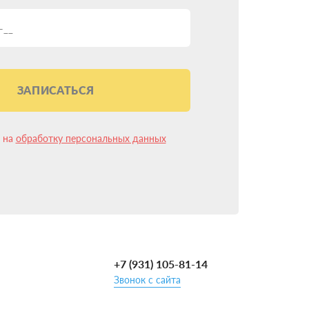
ЗАПИСАТЬСЯ
лее 10 лет и имеем более 15 000 успешных
к что установка ГБО на Jaecoo в АвтоМастерГаз
н на
обработку персональных данных
О несколько изменилась и упростилась. Теперь
ния.
+7 (931) 105-81-14
Звонок с сайта