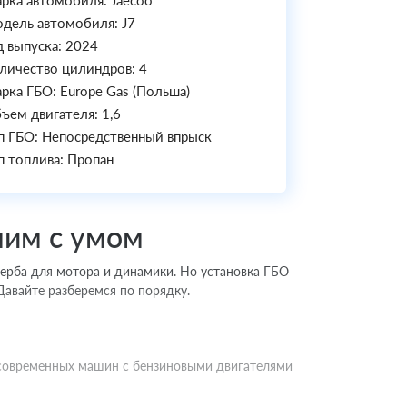
рка автомобиля: Jaecoo
дель автомобиля: J7
д выпуска: 2024
личество цилиндров: 4
рка ГБО: Europe Gas (Польша)
ъем двигателя: 1,6
п ГБО: Непосредственный впрыск
п топлива: Пропан
мим с умом
щерба для мотора и динамики. Но установка ГБО
Давайте разберемся по порядку.
о современных машин с бензиновыми двигателями