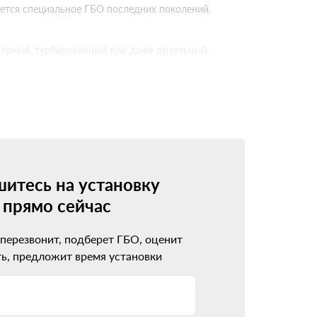
буется специальное ГБО последних поколений,
сферный, турбированный или даже дизельный.
олениях
о поколения. Каждое новое поколение
стимо с инжекторными моторами, имеет
итесь на установку
прямо сейчас
удование стоит дороже, но зато идеально
 перезвонит, подберет ГБО, оценит
д
ь, предложит время установки
 не ошибиться с выбором установочного центра.
лем вместо ожидаемой экономии.