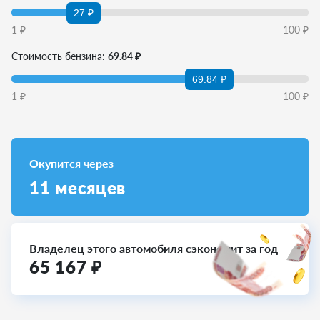
27 ₽
1
₽
100
₽
Стоимость бензина:
69.84 ₽
69.84 ₽
1
₽
100
₽
Окупится через
11
месяцев
Владелец этого автомобиля сэкономит за год
65 167
₽