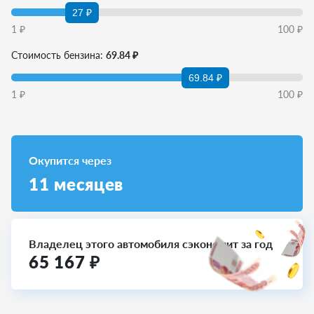
27 ₽
1
₽
100
₽
Стоимость бензина:
69.84 ₽
69.84 ₽
1
₽
100
₽
Окупится через
11
месяцев
Владелец этого автомобиля сэкономит за год
65 167
₽