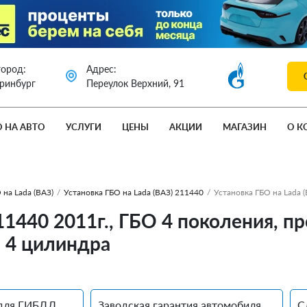
город:
Адрес:
еринбург
Переулок Верхний, 91
О НА АВТО
УСЛУГИ
ЦЕНЫ
АКЦИИ
МАГАЗИН
О К
 на Lada (ВАЗ)
/
Установка ГБО на Lada (ВАЗ) 211440
/
Установка ГБО на Lada 
211440 2011г., ГБО 4 поколения,
. 4 цилиндра
для ГИБДД
Заводская гарантия автомобиля
С