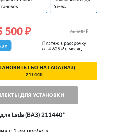
становок
6 мес.
5 500
₽
66 600
₽
Платеж в рассрочку
одня
от 4 625 ₽ в месяц
ТАНОВИТЬ ГБО НА LADA (ВАЗ)
211440
ЛЕКТЫ ДЛЯ УСТАНОВКИ
для Lada (ВАЗ) 211440*
ия с 1 км пробега