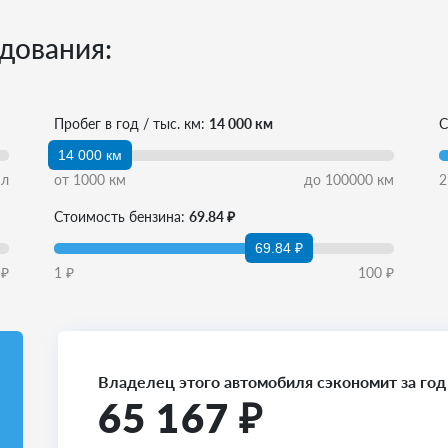
дования:
Пробег в год / тыс. км:
14 000 км
С
14 000 км
л
от
1000
км
до
100000
км
2
Стоимость бензина:
69.84 ₽
69.84 ₽
₽
1
₽
100
₽
Владелец этого автомобиля сэкономит за год
65 167
₽