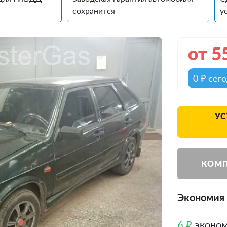
сохранится
у
от
5
0 ₽ сег
УС
КОМП
Экономия 
6 ₽
эконом