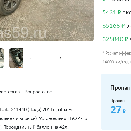
5431 ₽
эко
65168 ₽
эк
325840 ₽
* Расчет эффе
14000 км/год 
Пропан 
астергаз
Вопрос-ответ
Пропан
27
Lada 211440 (Лада) 2011г., объем
₽
еделенный впрыск). Установлено ГБО 4-го
. Тороидальный баллон на 42л.,