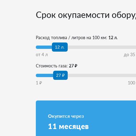
Срок окупаемости обору
Расход топлива / литров на 100 км:
12 л.
12 л.
от
4
л
до
35
Стоимость газа:
27 ₽
27 ₽
1
₽
100
Окупится через
11
месяцев