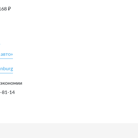
168
₽
»
 авто»
inburg
 экономии
5-81-14