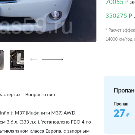
70055 ₽
эк
350275 ₽
* Расчет эффе
14000 км/год 
Пропан 
астергаз
Вопрос-ответ
Пропан
27
Infiniti М37 (Инфинити М37) AWD,
₽
 3,6 л. (333 л.с.). Установлено ГБО 4-го
тиклапаном класса Европа, с запорным