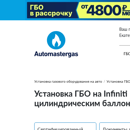
Ваш 
Екат
ГБ
Установка газового оборудования на авто
/
Установка ГБО 
Установка ГБО на Infini
цилиндрическим баллоно
Сертифицированный
Документы 