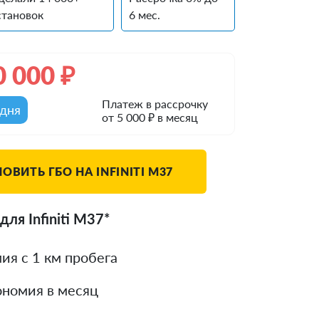
становок
6 мес.
0 000
₽
Платеж в рассрочку
одня
от 5 000 ₽ в месяц
ОВИТЬ ГБО НА INFINITI М37
ля Infiniti М37*
ия с 1 км пробега
номия в месяц