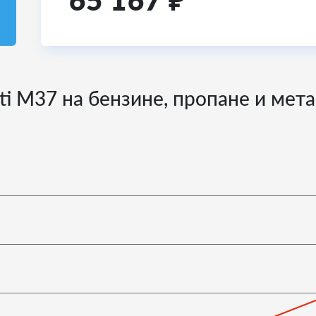
65 167
₽
iti М37 на бензине, пропане и мет