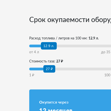
Срок окупаемости обору
Расход топлива / литров на 100 км:
12.9 л.
12.9 л.
от
4
л
до
35
Стоимость газа:
27 ₽
27 ₽
1
₽
100
Окупится через
12
месяцев