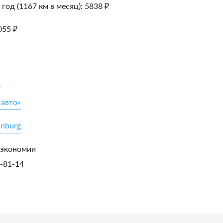
 год (1167 км в месяц):
5838
₽
055
₽
»
 авто»
inburg
 экономии
5-81-14