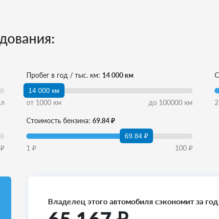
дования:
Пробег в год / тыс. км:
14 000 км
С
14 000 км
л
от
1000
км
до
100000
км
2
Стоимость бензина:
69.84 ₽
69.84 ₽
₽
1
₽
100
₽
Владелец этого автомобиля сэкономит за год