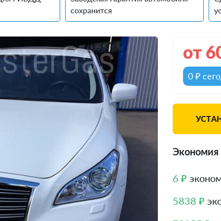
сохранится
у
от
6
0 ₽ сег
УСТАН
Экономия д
6 ₽
эконом
5838 ₽
эко