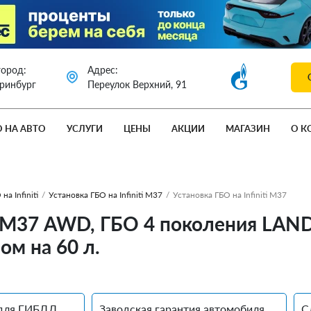
город:
Адрес:
еринбург
Переулок Верхний, 91
О НА АВТО
УСЛУГИ
ЦЕНЫ
АКЦИИ
МАГАЗИН
О К
на Infiniti
/
Установка ГБО на Infiniti М37
/
Установка ГБО на Infiniti М37
ti М37 AWD, ГБО 4 поколения LAN
м на 60 л.
для ГИБДД
Заводская гарантия автомобиля
С