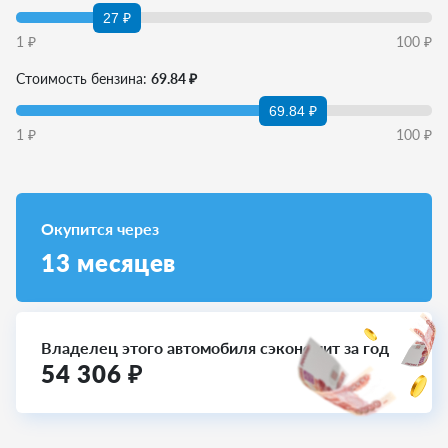
27 ₽
1
₽
100
₽
Стоимость бензина:
69.84 ₽
69.84 ₽
1
₽
100
₽
Окупится через
13
месяцев
Владелец этого автомобиля сэкономит за год
54 306
₽