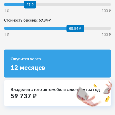
27 ₽
1
₽
100
₽
Стоимость бензина:
69.84 ₽
69.84 ₽
1
₽
100
₽
Окупится через
12
месяцев
Владелец этого автомобиля сэкономит за год
59 737
₽