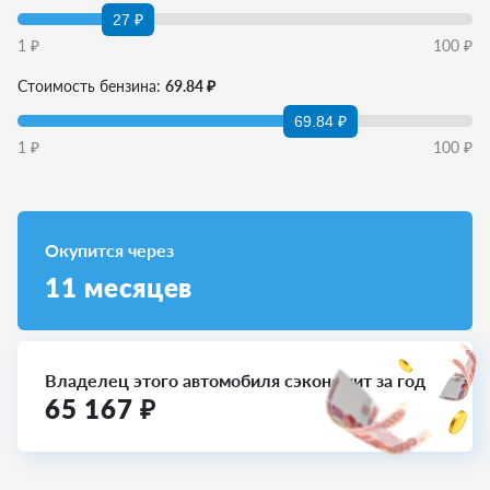
27 ₽
1
₽
100
₽
Стоимость бензина:
69.84 ₽
69.84 ₽
1
₽
100
₽
Окупится через
11
месяцев
Владелец этого автомобиля сэкономит за год
65 167
₽