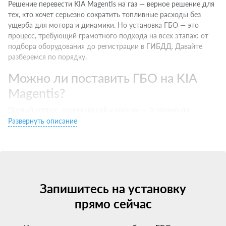
Решение перевести KIA Magentis на газ — верное решение для
тех, кто хочет серьезно сократить топливные расходы без
ущерба для мотора и динамики. Но установка ГБО — это
процесс, требующий грамотного подхода на всех этапах: от
подбора оборудования до регистрации в ГИБДД. Давайте
разберемся по порядку.
Можно ли поставить ГБО на KIA
Magentis?
Первый вопрос, возникающий у многих — "а можно ли
установить ГБО на мой KIA Magentis?". Ответ — да, на
Развернуть описание
большинство современных машин с бензиновыми
двигателями установка ГБО технически возможна и
разрешена законом.
Единственное исключение — некоторые новые авто с
непосредственным впрыском (GDI, FSI, D4 и т.д.). Для них
Запишитесь на установку
требуется специальное ГБО последних поколений, которое
прямо сейчас
дороже, но полностью совместимо с этими сложными
моторами.