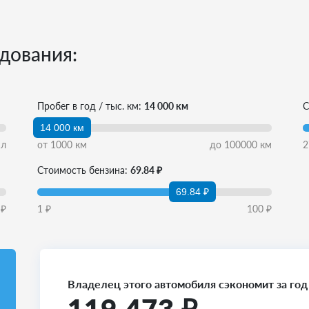
дования:
Пробег в год / тыс. км:
14 000 км
С
14 000 км
л
от
1000
км
до
100000
км
2
Стоимость бензина:
69.84 ₽
69.84 ₽
₽
1
₽
100
₽
Владелец этого автомобиля сэкономит за год