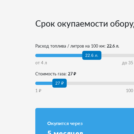
Срок окупаемости обору
Расход топлива / литров на 100 км:
22.6 л.
22.6 л.
от
4
л
до
35
Стоимость газа:
27 ₽
27 ₽
1
₽
100
Окупится через
5
месяцев