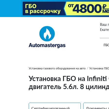
Ваш 
Екат
ГБ
Установка газового оборудования на авто
/
Установка ГБО 
Установка ГБО на Infinit
двигатель 5.6л. 8 цилин
Сертифицированный
Документы 