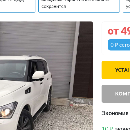
сохранится
у
от
4
0 ₽ сег
УСТАН
КОМП
Экономия д
10 ₽
эконо