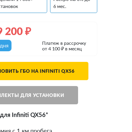
становок
6 мес.
9 200
₽
Платеж в рассрочку
одня
от 4 100 ₽ в месяц
ОВИТЬ ГБО НА INFINITI QX56
ЛЕКТЫ ДЛЯ УСТАНОВКИ
ля Infiniti QX56*
мия с 1 км пробега