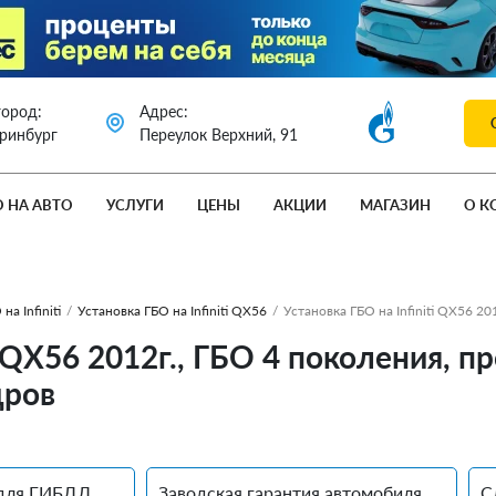
город:
Адрес:
еринбург
Переулок Верхний, 91
О НА АВТО
УСЛУГИ
ЦЕНЫ
АКЦИИ
МАГАЗИН
О К
на Infiniti
/
Установка ГБО на Infiniti QX56
/
Установка ГБО на Infiniti QX56 20
i QХ56 2012г., ГБО 4 поколения, п
дров
для ГИБДД
Заводская гарантия автомобиля
С