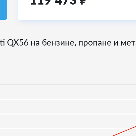
119 473
₽
iti QX56 на бензине, пропане и ме