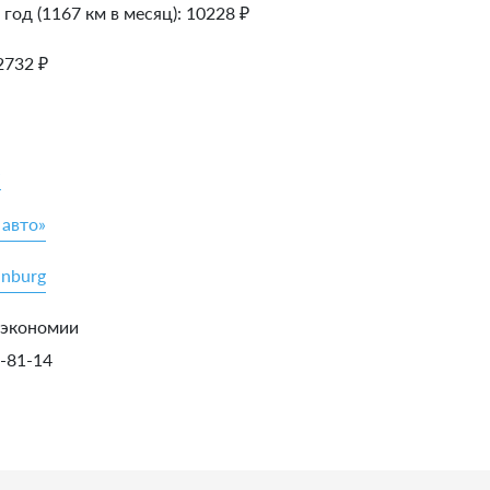
 год (1167 км в месяц):
10228
₽
2732
₽
»
 авто»
inburg
 экономии
5-81-14