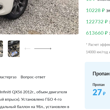
10228 ₽
э
122732 ₽
613660 ₽
* Расчет эффе
14000 км/год 
Пропан 
астергаз
Вопрос-ответ
Пропан
27
nfiniti QХ56 2012г., объем двигателя
₽
ый впрыск). Установлено ГБО 4-го
дальный баллон на 98л., установлен в