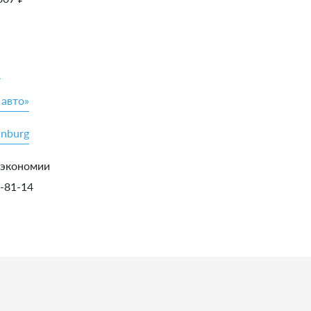
»
 авто»
inburg
 экономии
5-81-14