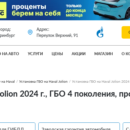
город:
Адрес:
еринбург
Переулок Верхний, 91
О НА АВТО
УСЛУГИ
ЦЕНЫ
АКЦИИ
МАГАЗИН
О К
 на Haval
/
Установка ГБО на Haval Jolion
/
Установка ГБО на Haval Jolion 2024
olion 2024 г., ГБО 4 поколения, п
для ГИБДД
Заводская гарантия автомобиля
С