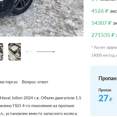
4526 ₽
эко
54307 ₽
эк
271535 ₽
* Расчет эффе
14000 км/год 
Пропан 
астергаз
Вопрос-ответ
Пропан
27
aval Jolion 2024 г.в. Объем двигателя 1.5
₽
новлено ГБО 4-го поколения на пропане
., установлен вместо запасного колеса.