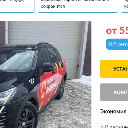
сохранится
у
от
5
0 ₽ сег
УСТА
КОМП
Экономия д
5 ₽
эконом