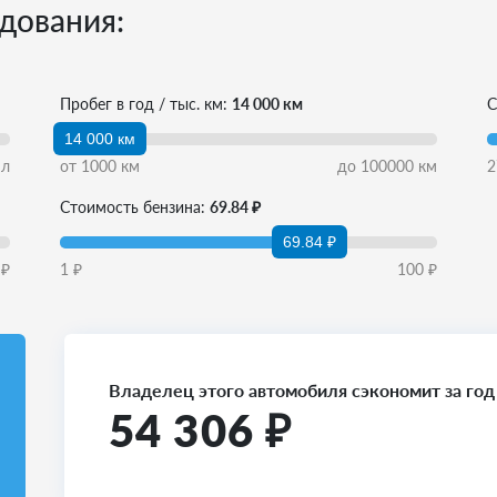
дования:
Пробег в год / тыс. км:
14 000 км
С
14 000 км
л
от
1000
км
до
100000
км
2
Стоимость бензина:
69.84 ₽
69.84 ₽
₽
1
₽
100
₽
Владелец этого автомобиля сэкономит за год
54 306
₽