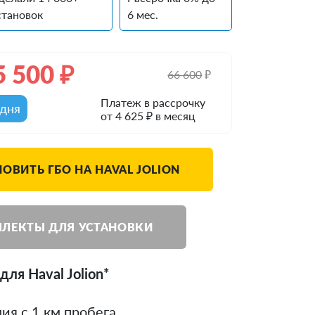
становок
6 мес.
5 500
₽
66 600
₽
Платеж в рассрочку
одня
от 4 625 ₽ в месяц
НОВИТЬ ГБО НА HAVAL JOLION
ЛЕКТЫ ДЛЯ УСТАНОВКИ
ля Haval Jolion*
ия с 1 км пробега