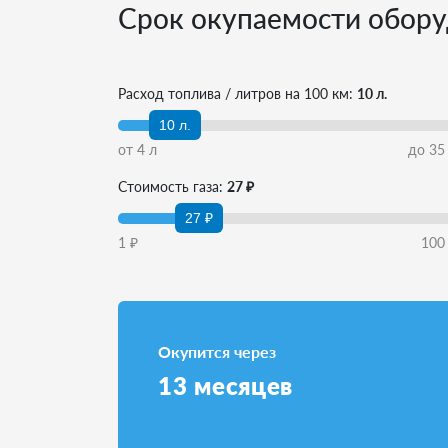
Срок окупаемости обору
Расход топлива / литров на 100 км:
10 л.
10 л.
от
4
л
до
35
Стоимость газа:
27 ₽
27 ₽
1
₽
100
Окупится через
13
месяцев