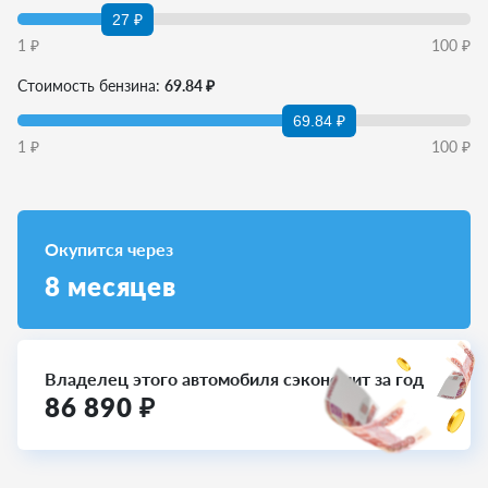
27 ₽
1
₽
100
₽
Стоимость бензина:
69.84 ₽
69.84 ₽
1
₽
100
₽
Окупится через
8
месяцев
Владелец этого автомобиля сэкономит за год
86 890
₽