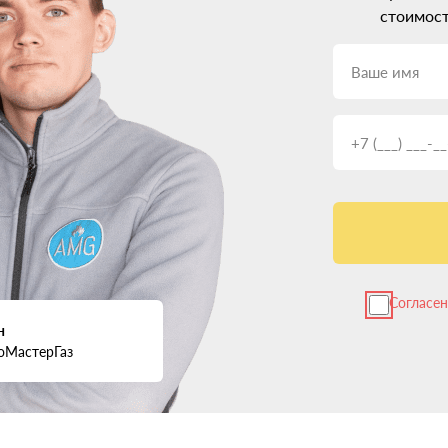
стоимост
Согласе
н
оМастерГаз