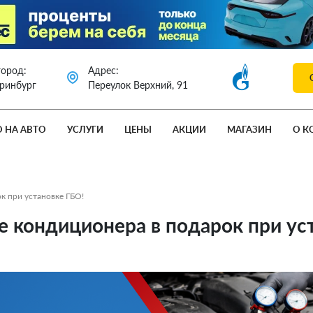
город:
Адрес:
еринбург
Переулок Верхний, 91
О НА АВТО
УСЛУГИ
ЦЕНЫ
АКЦИИ
МАГАЗИН
О К
к при установке ГБО!
е кондиционера в подарок при ус