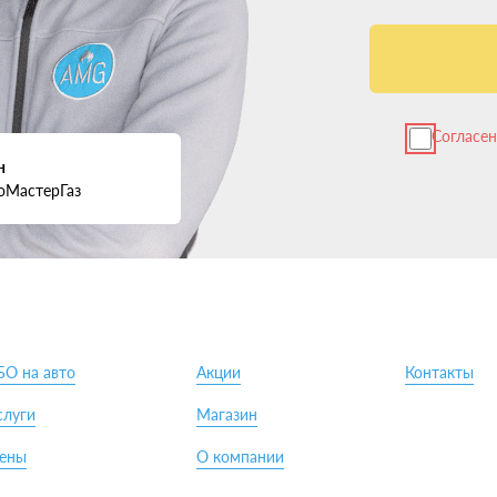
Согласе
н
оМастерГаз
БО на авто
Акции
Контакты
слуги
Магазин
ены
О компании