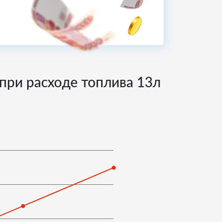
 при расходе топлива
13
л