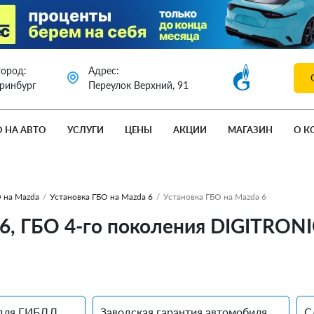
город:
Адрес:
еринбург
Переулок Верхний, 91
О НА АВТО
УСЛУГИ
ЦЕНЫ
АКЦИИ
МАГАЗИН
О К
 на Mazda
/
Установка ГБО на Mazda 6
/
Установка ГБО на Mazda 6
 6, ГБО 4-го поколения DIGITRON
для ГИБДД
Заводская гарантия автомобиля
С