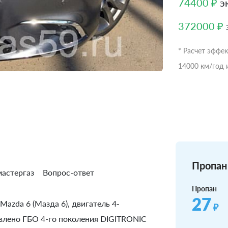
74400 ₽
эк
372000 ₽
* Расчет эффе
14000 км/год 
Пропан 
астергаз
Вопрос-ответ
Пропан
27
azda 6 (Мазда 6), двигатель 4-
₽
новлено ГБО 4-го поколения DIGITRONIC