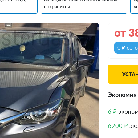
сохранится
у
от
3
0 ₽ сег
УСТА
Экономия 
6 ₽
эконом
6200 ₽
эко