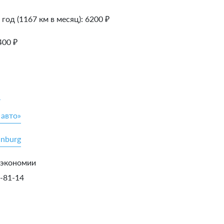
 год (1167 км в месяц):
6200
₽
400
₽
»
 авто»
inburg
 экономии
5-81-14