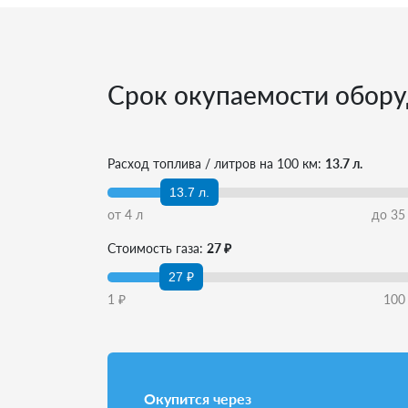
Срок окупаемости обору
Расход топлива / литров на 100 км:
13.7 л.
13.7 л.
от
4
л
до
35
Стоимость газа:
27 ₽
27 ₽
1
₽
100
Окупится через