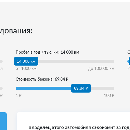
дования:
Пробег в год / тыс. км:
14 000 км
С
14 000 км
л
от
1000
км
до
100000
км
2
Стоимость бензина:
69.84 ₽
69.84 ₽
₽
1
₽
100
₽
Владелец этого автомобиля сэкономит за год