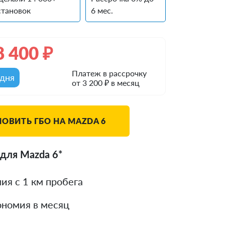
становок
6 мес.
8 400
₽
Платеж в рассрочку
одня
от 3 200 ₽ в месяц
НОВИТЬ ГБО НА MAZDA 6
для Mazda 6*
ия с 1 км пробега
номия в месяц