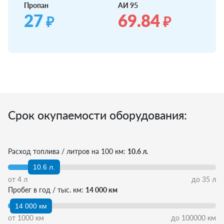
Пропан
АИ 95
27
69.84
₽
₽
Срок окупаемости оборудования:
Расход топлива / литров на 100 км:
10.6 л.
10.6 л.
от
4
л
до
35
л
Пробег в год / тыс. км:
14 000 км
14 000 км
от
1000
км
до
100000
км