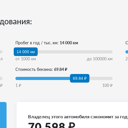
дования:
Пробег в год / тыс. км:
14 000 км
С
14 000 км
л
от
1000
км
до
100000
км
2
Стоимость бензина:
69.84 ₽
69.84 ₽
₽
1
₽
100
₽
Владелец этого автомобиля сэкономит за год
70 598
₽