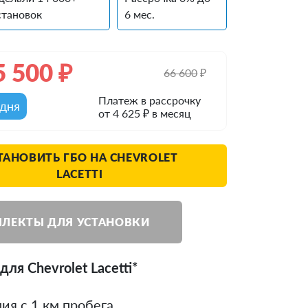
становок
6 мес.
5 500
₽
66 600
₽
Платеж в рассрочку
одня
от 4 625 ₽ в месяц
ТАНОВИТЬ ГБО НА CHEVROLET
LACETTI
ЛЕКТЫ ДЛЯ УСТАНОВКИ
ля Chevrolet Lacetti*
ия с 1 км пробега