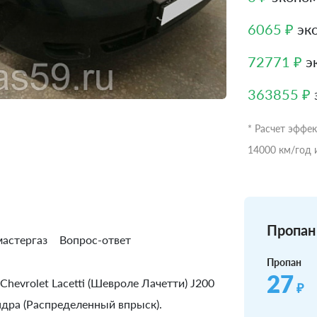
6065 ₽
эко
72771 ₽
эк
363855 ₽
* Расчет эффе
14000 км/год 
Пропан 
астергаз
Вопрос-ответ
Пропан
27
hevrolet Lacetti (Шевроле Лачетти) J200
₽
индра (Распределенный впрыск).