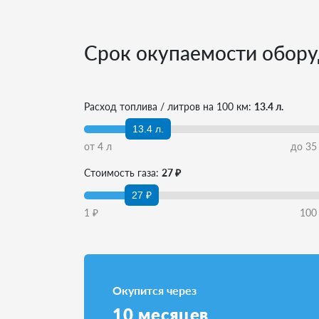
Срок окупаемости обору
Расход топлива / литров на 100 км:
13.4 л.
13.4 л.
от
4
л
до
35
Стоимость газа:
27 ₽
27 ₽
1
₽
100
Окупится через
10
месяцев