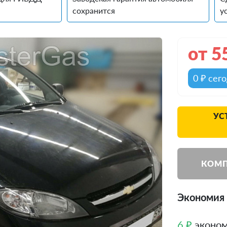
сохранится
у
от
5
0 ₽ сег
УС
КОМП
Экономия д
6 ₽
эконом