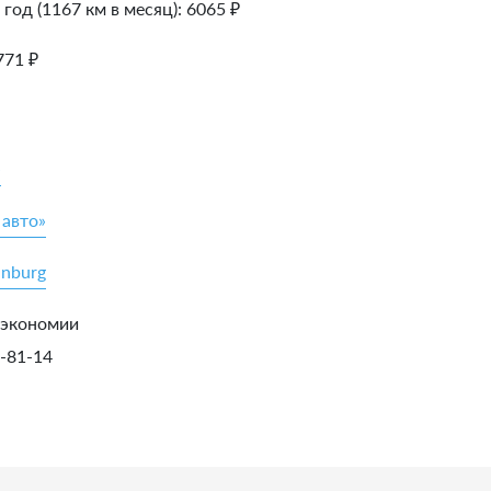
 год (1167 км в месяц):
6065
₽
771
₽
»
 авто»
inburg
 экономии
5-81-14