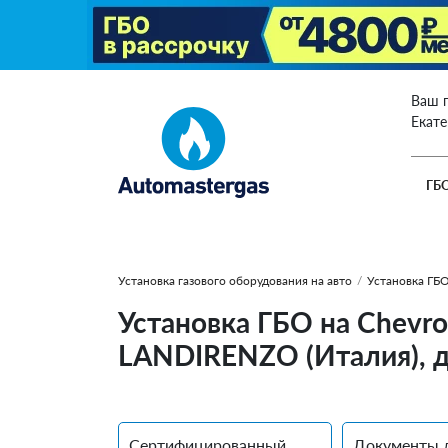
Ваш 
Екат
ГБ
Установка газового оборудования на авто
/
Установка ГБО
Установка ГБО на Chevrol
LANDIRENZO (Италия), д
Сертифицированный
Документы 