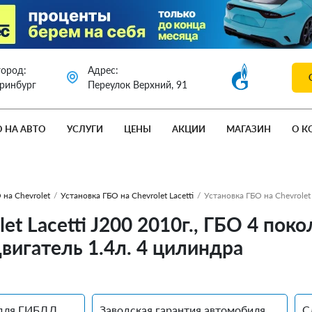
город:
Адрес:
еринбург
Переулок Верхний, 91
О НА АВТО
УСЛУГИ
ЦЕНЫ
АКЦИИ
МАГАЗИН
О К
 на Chevrolet
/
Установка ГБО на Chevrolet Lacetti
/
Установка ГБО на Chevrolet 
et Lacetti J200 2010г., ГБО 4 пок
вигатель 1.4л. 4 цилиндра
для ГИБДД
Заводская гарантия автомобиля
С