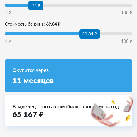
27 ₽
1
₽
100
₽
Стоимость бензина:
69.84 ₽
69.84 ₽
1
₽
100
₽
Окупится через
11
месяцев
Владелец этого автомобиля сэкономит за год
65 167
₽