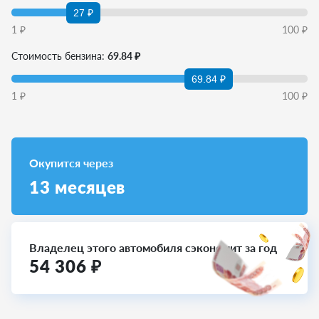
27 ₽
1
₽
100
₽
Стоимость бензина:
69.84 ₽
69.84 ₽
1
₽
100
₽
Окупится через
13
месяцев
Владелец этого автомобиля сэкономит за год
54 306
₽