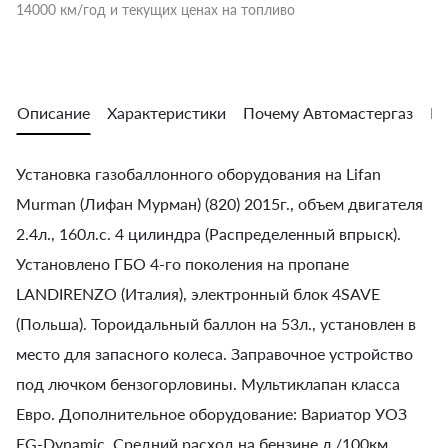
14000 км/год и текущих ценах на топливо
Описание
Характеристики
Почему Автомастергаз
Во
Установка газобаллонного оборудования на Lifan
Murman (Лифан Мурман) (820) 2015г., объем двигателя
2.4л., 160л.с. 4 цилиндра (Распределенный впрыск).
Установлено ГБО 4-го поколения на пропане
LANDIRENZO (Италия), электронный блок 4SAVE
(Польша). Тороидальный баллон на 53л., установлен в
место для запасного колеса. Заправочное устройство
под лючком бензогорловины. Мультиклапан класса
Евро. Дополнительное оборудование: Вариатор УОЗ
EG-Dynamic. Средний расход на бензине л./100км.