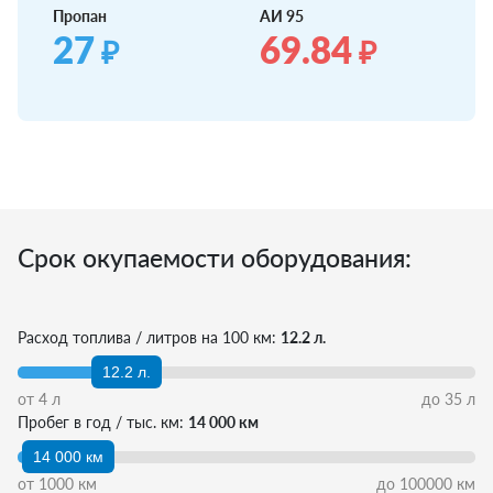
Пропан
АИ 95
27
69.84
₽
₽
Срок окупаемости оборудования:
Расход топлива / литров на 100 км:
12.2 л.
12.2 л.
от
4
л
до
35
л
Пробег в год / тыс. км:
14 000 км
14 000 км
от
1000
км
до
100000
км