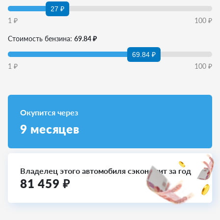
27 ₽
1
₽
100
₽
Стоимость бензина:
69.84 ₽
69.84 ₽
1
₽
100
₽
Окупится через
9
месяцев
Владелец этого автомобиля сэкономит за год
81 459
₽