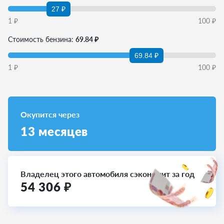
27 ₽
1
₽
100
₽
Стоимость бензина:
69.84 ₽
69.84 ₽
1
₽
100
₽
Окупится через
13
месяцев
Владелец этого автомобиля сэкономит за год
54 306
₽