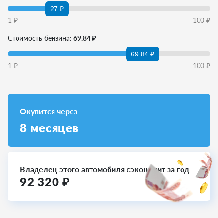
27 ₽
1
₽
100
₽
Стоимость бензина:
69.84 ₽
69.84 ₽
1
₽
100
₽
Окупится через
8
месяцев
Владелец этого автомобиля сэкономит за год
92 320
₽