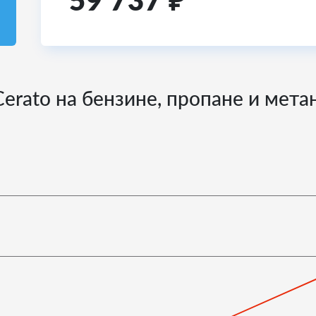
59 737
₽
Cerato на бензине, пропане и мета