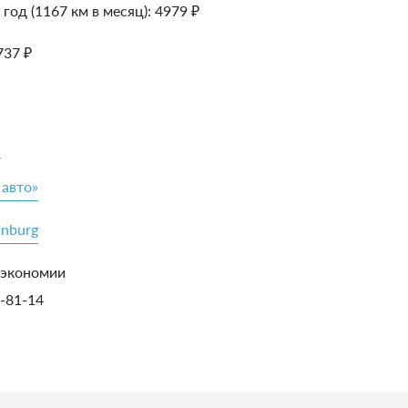
 год (1167 км в месяц):
4979
₽
737
₽
»
 авто»
inburg
 экономии
5-81-14