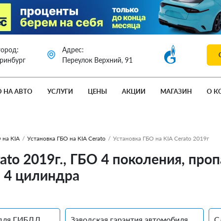
город:
Адрес:
еринбург
Переулок Верхний, 91
О НА АВТО
УСЛУГИ
ЦЕНЫ
АКЦИИ
МАГАЗИН
О К
 на KIA
/
Установка ГБО на KIA Cerato
/
Установка ГБО на KIA Cerato 2019г
rato 2019г., ГБО 4 поколения, п
. 4 цилиндра
для ГИБДД
Заводская гарантия автомобиля
С