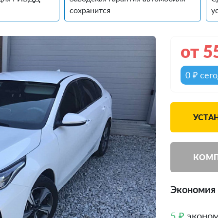
сохранится
у
от
5
0 ₽ сег
УСТАН
КОМП
Экономия 
5 ₽
эконом