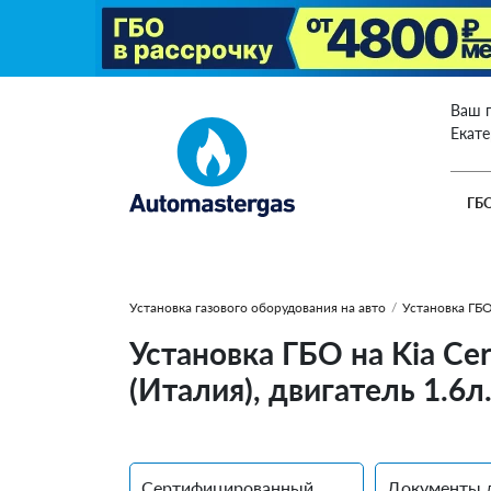
Ваш 
Екат
ГБ
Установка газового оборудования на авто
/
Установка ГБО
Установка ГБО на Kia Ce
(Италия), двигатель 1.6л
Сертифицированный
Документы 