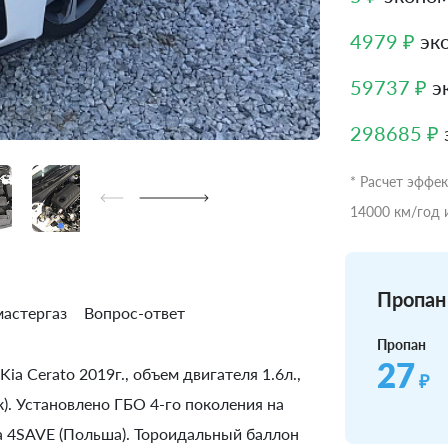
4979 ₽
эко
59737 ₽
эк
298685 ₽
* Расчет эффе
14000 км/год 
Пропан 
астергаз
Вопрос-ответ
Пропан
27
ia Cerato 2019г., объем двигателя 1.6л.,
₽
). Установлено ГБО 4-го поколения на
а 4SAVE (Польша). Тороидальный баллон