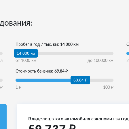
дования:
Пробег в год / тыс. км:
14 000 км
С
14 000 км
л
от
1000
км
до
100000
км
2
Стоимость бензина:
69.84 ₽
69.84 ₽
₽
1
₽
100
₽
Владелец этого автомобиля сэкономит за год