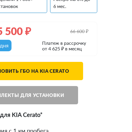
становок
6 мес.
5 500
₽
66 600
₽
Платеж в рассрочку
одня
от 4 625 ₽ в месяц
ОВИТЬ ГБО НА KIA CERATO
ЛЕКТЫ ДЛЯ УСТАНОВКИ
для KIA Cerato*
ия с 1 км пробега