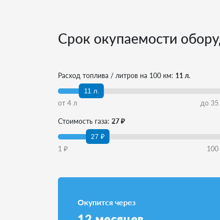
Срок окупаемости обору
Расход топлива / литров на 100 км:
11 л.
11 л.
от
4
л
до
35
Стоимость газа:
27 ₽
27 ₽
1
₽
100
Окупится через
12
месяцев