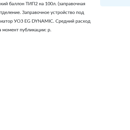
ий баллон ТИП2 на 100л. (заправочная
 отделение. Заправочное устройство под
риатор УОЗ EG DYNAMIC. Средний расход
а момент публикации: р.