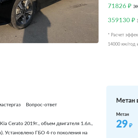
71826 ₽
эк
359130 ₽
* Расчет эффе
14000 км/год 
Метан в
астергаз
Вопрос-ответ
Метан
29
ia Cerato 2019г., объем двигателя 1.6л.,
₽
). Установлено ГБО 4-го поколения на