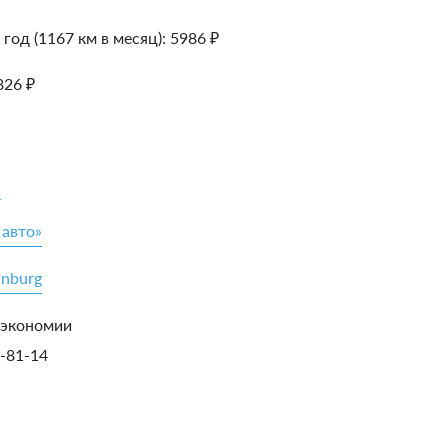
 год (1167 км в месяц):
5986
₽
826
₽
»
 авто»
inburg
 экономии
5-81-14