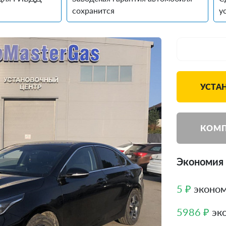
сохранится
у
УСТАН
КОМП
Экономия 
5 ₽
эконом
5986 ₽
эко