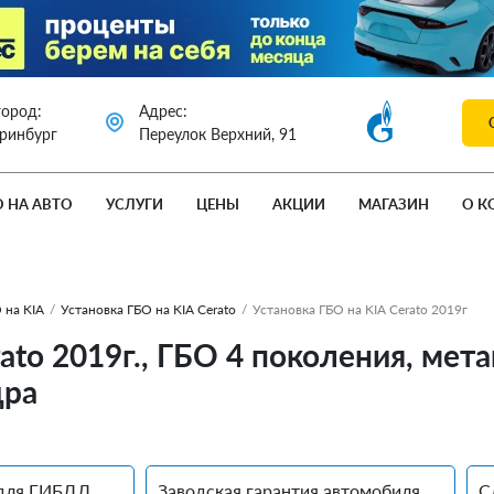
город:
Адрес:
еринбург
Переулок Верхний, 91
О НА АВТО
УСЛУГИ
ЦЕНЫ
АКЦИИ
МАГАЗИН
О К
 на KIA
/
Установка ГБО на KIA Cerato
/
Установка ГБО на KIA Cerato 2019г
rato 2019г., ГБО 4 поколения, ме
дра
для ГИБДД
Заводская гарантия автомобиля
С