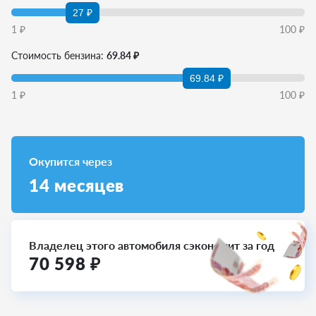
27 ₽
1
₽
100
₽
Стоимость бензина:
69.84 ₽
69.84 ₽
1
₽
100
₽
Окупится через
14
месяцев
Владелец этого автомобиля сэкономит за год
70 598
₽