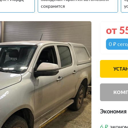
сохранится
у
от
5
0 ₽ сег
УСТАН
КОМП
Экономия 
6 ₽
эконом