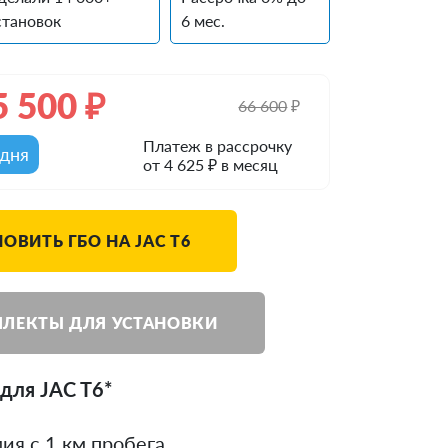
становок
6 мес.
5 500
₽
66 600
₽
Платеж в рассрочку
одня
от 4 625 ₽ в месяц
ОВИТЬ ГБО НА JAC T6
ЛЕКТЫ ДЛЯ УСТАНОВКИ
для JAC T6*
ия с 1 км пробега