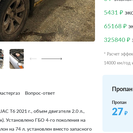
5431 ₽
эко
65168 ₽
эк
325840 ₽
* Расчет эффе
14000 км/год 
Пропан 
астергаз
Вопрос-ответ
Пропан
27
AC T6 2021 г., объем двигателя 2.0 л.,
₽
к). Установлено ГБО 4-го поколения на
он на 74 л. установлен вместо запасного