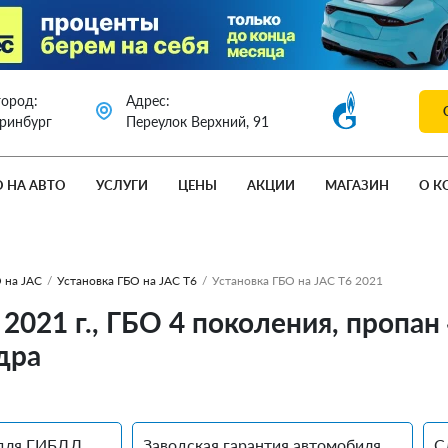
город:
Адрес:
еринбург
Переулок Верхний, 91
О НА АВТО
УСЛУГИ
ЦЕНЫ
АКЦИИ
МАГАЗИН
О К
 на JAC
/
Установка ГБО на JAC T6
/
Установка ГБО на JAC T6 2021
 2021 г., ГБО 4 поколения, пропан
дра
для ГИБДД
Заводская гарантия автомобиля
С