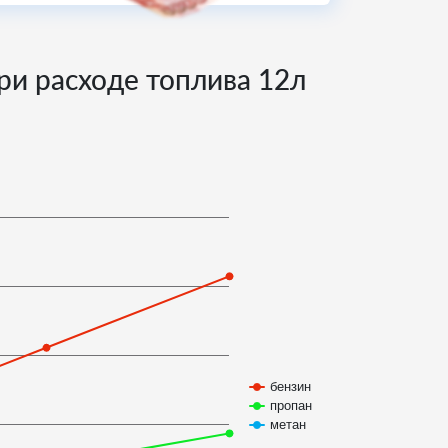
при расходе топлива
12
л
бензин
пропан
метан