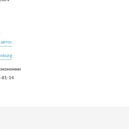
»
 авто»
inburg
 экономии
5-81-14