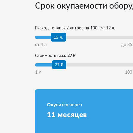
Срок окупаемости обору
Расход топлива / литров на 100 км:
12 л.
12 л.
от
4
л
до
35
Стоимость газа:
27 ₽
27 ₽
1
₽
100
Окупится через
11
месяцев