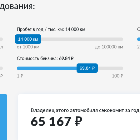
дования:
Пробег в год / тыс. км:
14 000 км
С
14 000 км
л
от
1000
км
до
100000
км
2
Стоимость бензина:
69.84 ₽
69.84 ₽
₽
1
₽
100
₽
Владелец этого автомобиля сэкономит за год
65 167
₽