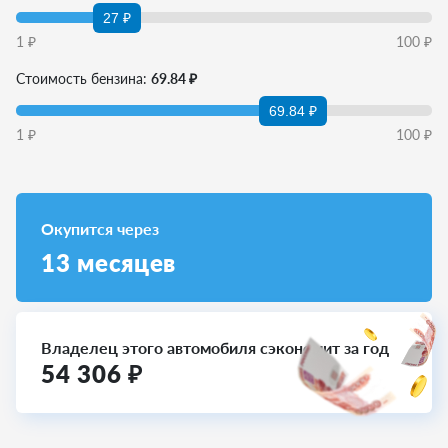
27 ₽
1
₽
100
₽
Стоимость бензина:
69.84 ₽
69.84 ₽
1
₽
100
₽
Окупится через
13
месяцев
Владелец этого автомобиля сэкономит за год
54 306
₽