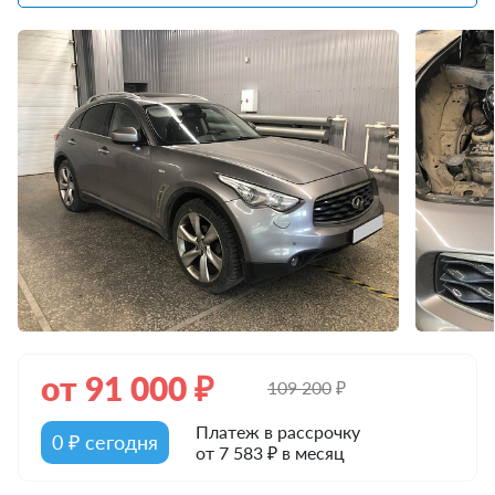
от
91 000
₽
109 200
₽
Платеж в рассрочку
0 ₽ сегодня
от 7 583 ₽ в месяц