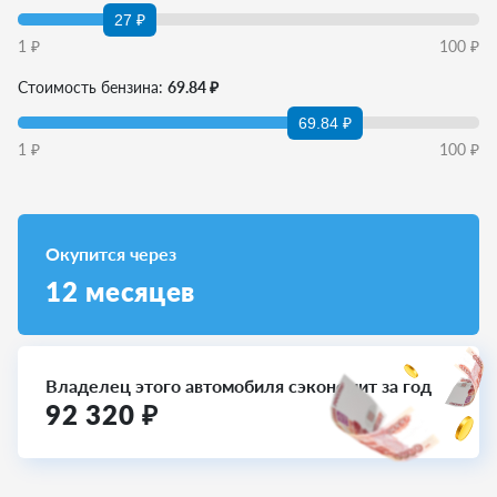
27 ₽
1
₽
100
₽
Стоимость бензина:
69.84 ₽
69.84 ₽
1
₽
100
₽
Окупится через
12
месяцев
Владелец этого автомобиля сэкономит за год
92 320
₽