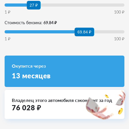
27 ₽
1
₽
100
₽
Стоимость бензина:
69.84 ₽
69.84 ₽
1
₽
100
₽
Окупится через
13
месяцев
Владелец этого автомобиля сэкономит за год
76 028
₽