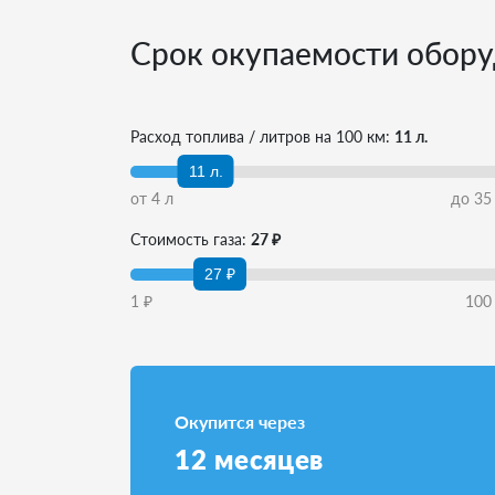
Срок окупаемости обору
Расход топлива / литров на 100 км:
11 л.
11 л.
от
4
л
до
35
Стоимость газа:
27 ₽
27 ₽
1
₽
100
Окупится через
12
месяцев