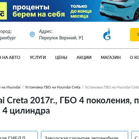
город:
Адрес:
еринбург
Переулок Верхний, 91
О НА АВТО
УСЛУГИ
ЦЕНЫ
АКЦИИ
МАГАЗИН
О К
 на Hyundai
/
Установка ГБО на Hyundai Creta
/
Установка ГБО на Hyundai Cret
i Creta 2017г., ГБО 4 поколения
. 4 цилиндра
для ГИБДД
Заводская гарантия автомобиля
С