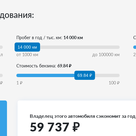
дования:
Пробег в год / тыс. км:
14 000 км
С
14 000 км
л
от
1000
км
до
100000
км
2
Стоимость бензина:
69.84 ₽
69.84 ₽
₽
1
₽
100
₽
Владелец этого автомобиля сэкономит за год
59 737
₽