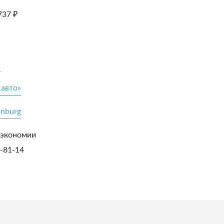
737
₽
»
 авто»
inburg
 экономии
5-81-14