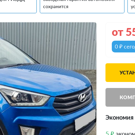
сохранится
у
от
5
0 ₽ сег
УСТА
КОМП
Экономия 
5 ₽
эконом