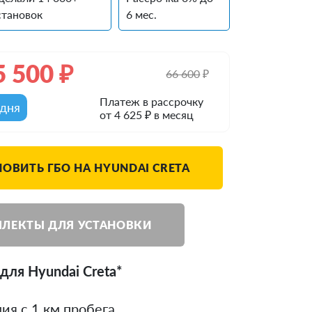
становок
6 мес.
5 500
₽
66 600
₽
Платеж в рассрочку
одня
от 4 625 ₽ в месяц
НОВИТЬ ГБО НА HYUNDAI CRETA
ЛЕКТЫ ДЛЯ УСТАНОВКИ
для Hyundai Creta*
ия с 1 км пробега