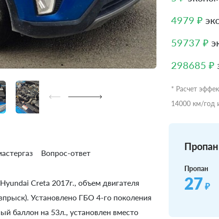
4979 ₽
эко
59737 ₽
эк
298685 ₽
* Расчет эффе
14000 км/год 
Пропан 
астергаз
Вопрос-ответ
Пропан
27
Hyundai Creta 2017г., объем двигателя
₽
 впрыск). Установлено ГБО 4-го поколения
ный баллон на 53л., установлен вместо