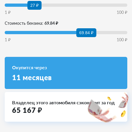
27 ₽
1
₽
100
₽
Стоимость бензина:
69.84 ₽
69.84 ₽
1
₽
100
₽
Окупится через
11
месяцев
Владелец этого автомобиля сэкономит за год
65 167
₽