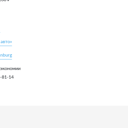
»
 авто»
inburg
 экономии
5-81-14