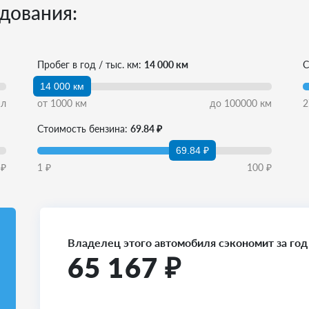
дования:
Пробег в год / тыс. км:
14 000 км
С
14 000 км
л
от
1000
км
до
100000
км
2
Стоимость бензина:
69.84 ₽
69.84 ₽
₽
1
₽
100
₽
Владелец этого автомобиля сэкономит за год
65 167
₽