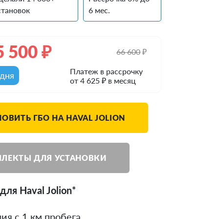
становок
6 мес.
5 500
₽
66 600
₽
Платеж в рассрочку
одня
от 4 625 ₽ в месяц
НОВИТЬ ГБО НА HAVAL JOLION
ЛЕКТЫ ДЛЯ УСТАНОВКИ
ля Haval Jolion*
ия с 1 км пробега