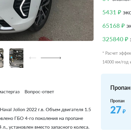
5431 ₽
эко
65168 ₽
эк
325840 ₽
* Расчет эффе
14000 км/год 
Пропан 
астергаз
Вопрос-ответ
Пропан
27
aval Jolion 2022 г.в. Объем двигателя 1.5
₽
новлено ГБО 4-го поколения на пропане
л., установлен вместо запасного колеса.