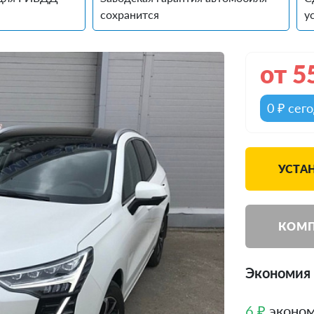
сохранится
у
от
5
0 ₽ сег
УСТА
КОМП
Экономия д
6 ₽
эконом