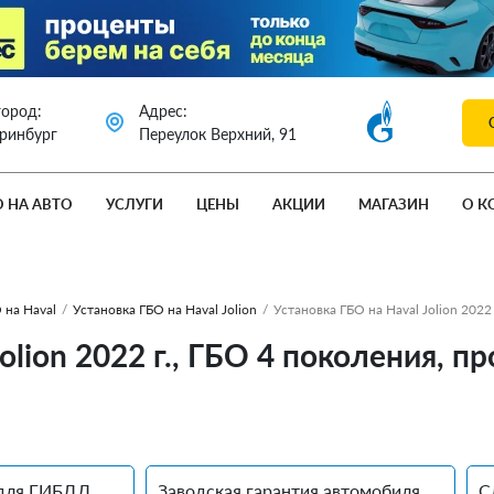
город:
Адрес:
еринбург
Переулок Верхний, 91
О НА АВТО
УСЛУГИ
ЦЕНЫ
АКЦИИ
МАГАЗИН
О К
 на Haval
/
Установка ГБО на Haval Jolion
/
Установка ГБО на Haval Jolion 2022
olion 2022 г., ГБО 4 поколения, п
для ГИБДД
Заводская гарантия автомобиля
С