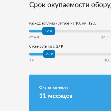
Срок окупаемости обору
Расход топлива / литров на 100 км:
12 л.
12 л.
от
4
л
до
35
Стоимость газа:
27 ₽
27 ₽
1
₽
100
Окупится через
11
месяцев