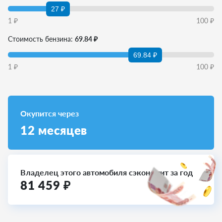
27 ₽
1
₽
100
₽
Стоимость бензина:
69.84 ₽
69.84 ₽
1
₽
100
₽
Окупится через
12
месяцев
Владелец этого автомобиля сэкономит за год
81 459
₽