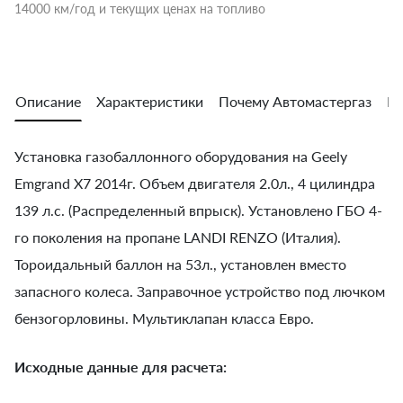
14000 км/год и текущих ценах на топливо
Описание
Характеристики
Почему Автомастергаз
Во
Установка газобаллонного оборудования на Geely
Emgrand Х7 2014г. Объем двигателя 2.0л., 4 цилиндра
139 л.с. (Распределенный впрыск). Установлено ГБО 4-
го поколения на пропане LANDI RENZO (Италия).
Тороидальный баллон на 53л., установлен вместо
запасного колеса. Заправочное устройство под лючком
бензогорловины. Мультиклапан класса Евро.
Исходные данные для расчета: