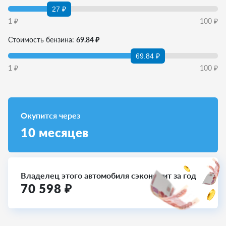
27 ₽
1
₽
100
₽
Стоимость бензина:
69.84 ₽
69.84 ₽
1
₽
100
₽
Окупится через
10
месяцев
Владелец этого автомобиля сэкономит за год
70 598
₽