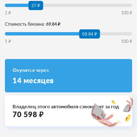
27 ₽
1
₽
100
₽
Стоимость бензина:
69.84 ₽
69.84 ₽
1
₽
100
₽
Окупится через
14
месяцев
Владелец этого автомобиля сэкономит за год
70 598
₽