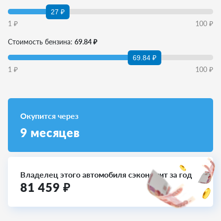
27 ₽
1
₽
100
₽
Стоимость бензина:
69.84 ₽
69.84 ₽
1
₽
100
₽
Окупится через
9
месяцев
Владелец этого автомобиля сэкономит за год
81 459
₽