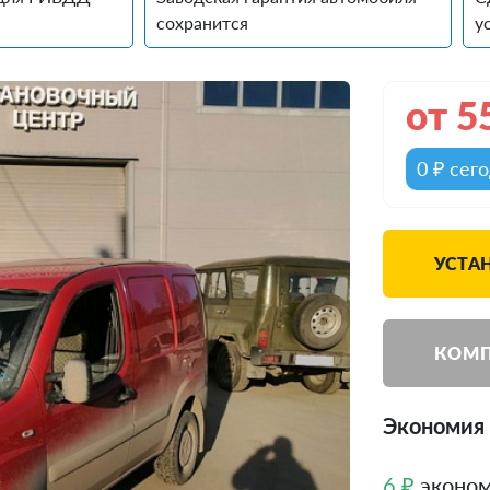
сохранится
у
от
5
0 ₽ сег
УСТА
КОМП
Экономия 
6 ₽
эконом