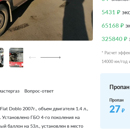
5431 ₽
эко
65168 ₽
эк
325840 ₽
* Расчет эффе
14000 км/год 
Пропан 
астергаз
Вопрос-ответ
Пропан
27
at Doblo 2007г., объем двигателя 1.4 л.,
₽
. Установлено ГБО 4-го поколения на
й баллон на 53л., установлен в место