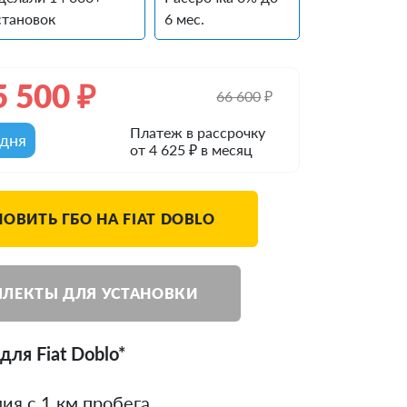
становок
6 мес.
5 500
₽
66 600
₽
Платеж в рассрочку
одня
от 4 625 ₽ в месяц
НОВИТЬ ГБО НА FIAT DOBLO
ЛЕКТЫ ДЛЯ УСТАНОВКИ
для Fiat Doblo*
ия с 1 км пробега