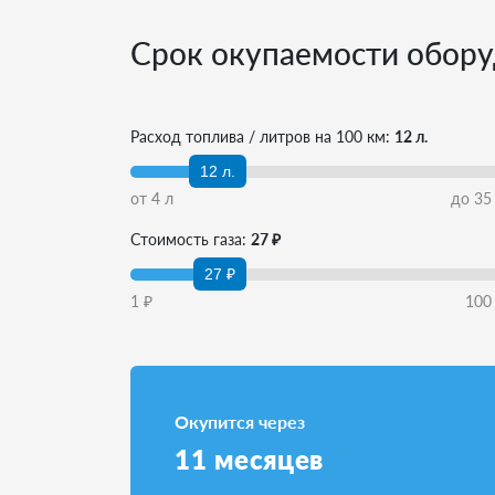
Срок окупаемости обору
Расход топлива / литров на 100 км:
12 л.
12 л.
от
4
л
до
35
Стоимость газа:
27 ₽
27 ₽
1
₽
100
Окупится через
11
месяцев