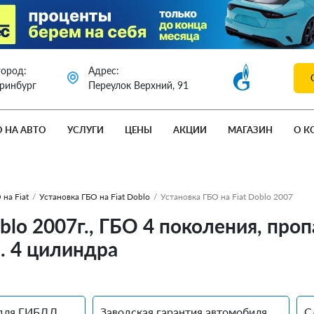
город:
Адрес:
еринбург
Переулок Верхний, 91
О НА АВТО
УСЛУГИ
ЦЕНЫ
АКЦИИ
МАГАЗИН
О К
 на Fiat
/
Установка ГБО на Fiat Doblo
/
Установка ГБО на Fiat Doblo 2007
oblo 2007г., ГБО 4 поколения, пр
л. 4 цилиндра
для ГИБДД
Заводская гарантия автомобиля
С