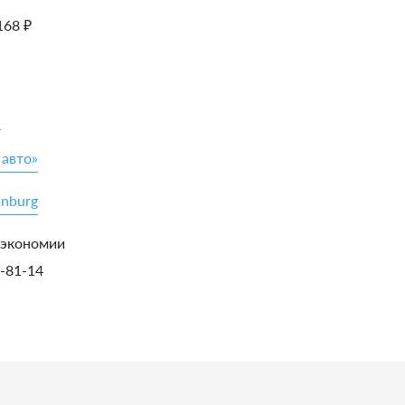
168
₽
»
 авто»
inburg
 экономии
5-81-14