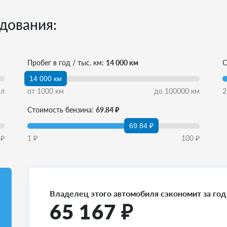
дования:
Пробег в год / тыс. км:
14 000 км
С
14 000 км
л
от
1000
км
до
100000
км
2
Стоимость бензина:
69.84 ₽
69.84 ₽
₽
1
₽
100
₽
Владелец этого автомобиля сэкономит за год
65 167
₽