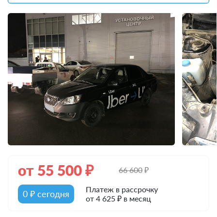
от
55 500
₽
66 600
₽
Платеж в рассрочку
0 ₽ сегодня
от 4 625 ₽ в месяц