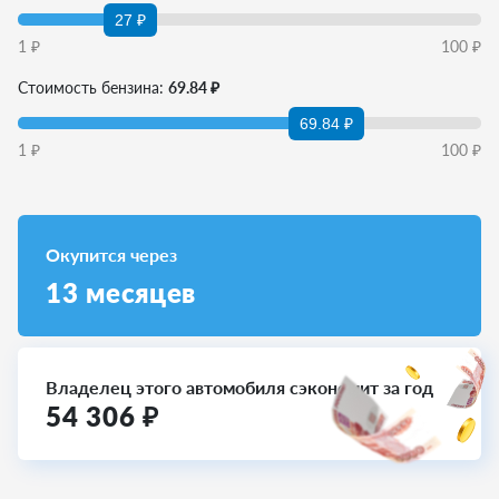
27 ₽
1
₽
100
₽
Стоимость бензина:
69.84 ₽
69.84 ₽
1
₽
100
₽
Окупится через
13
месяцев
Владелец этого автомобиля сэкономит за год
54 306
₽