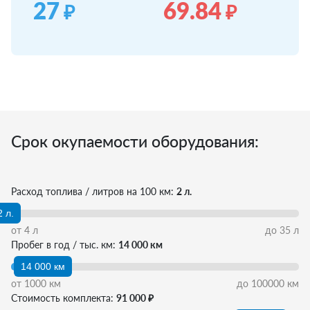
27
69.84
₽
₽
Срок окупаемости оборудования:
Расход топлива / литров на 100 км:
2 л.
2 л.
от
4
л
до
35
л
Пробег в год / тыс. км:
14 000 км
14 000 км
от
1000
км
до
100000
км
Стоимость комплекта:
91 000 ₽