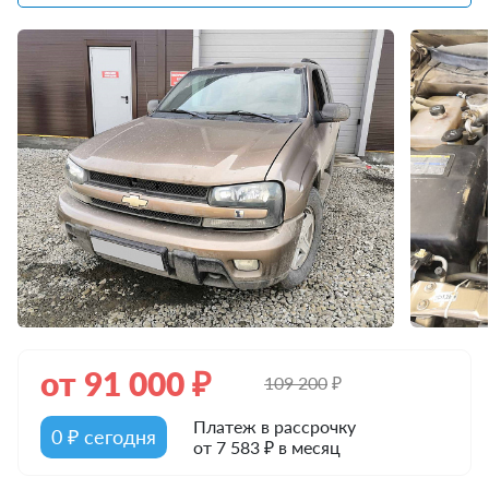
от
91 000
₽
109 200
₽
Платеж в рассрочку
0 ₽ сегодня
от 7 583 ₽ в месяц