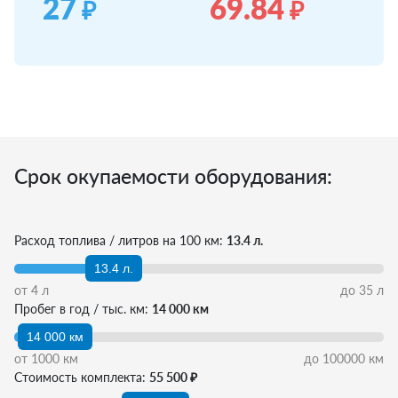
27
69.84
₽
₽
Срок окупаемости оборудования:
Расход топлива / литров на 100 км:
13.4 л.
13.4 л.
от
4
л
до
35
л
Пробег в год / тыс. км:
14 000 км
14 000 км
от
1000
км
до
100000
км
Стоимость комплекта:
55 500 ₽