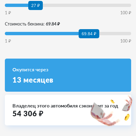
27 ₽
1
₽
100
₽
Стоимость бензина:
69.84 ₽
69.84 ₽
1
₽
100
₽
Окупится через
13
месяцев
Владелец этого автомобиля сэкономит за год
54 306
₽