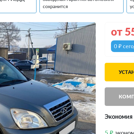
сохранится
у
от
5
0 ₽ сег
УСТА
КОМП
Экономия 
5 ₽
эконом