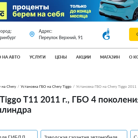
город:
Адрес:
еринбург
Переулок Верхний, 91
О НА АВТО
УСЛУГИ
ЦЕНЫ
АКЦИИ
МАГАЗИН
О К
 на Chery
/
Установка ГБО на Chery Tiggo
/
Установка ГБО на Chery Tiggo 2011
Tiggo T11 2011 г., ГБО 4 поколен
цилиндра
для ГИБДД
Заводская гарантия автомобиля
С