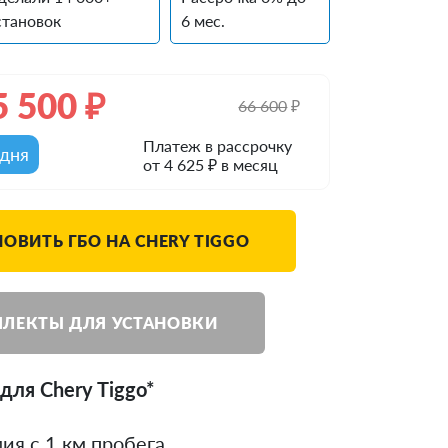
становок
6 мес.
5 500
₽
66 600
₽
Платеж в рассрочку
одня
от 4 625 ₽ в месяц
НОВИТЬ ГБО НА CHERY TIGGO
ЛЕКТЫ ДЛЯ УСТАНОВКИ
для Chery Tiggo*
ия с 1 км пробега