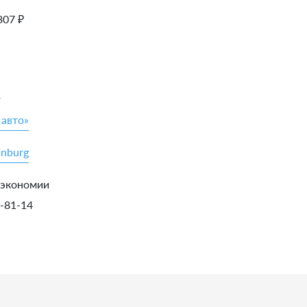
307
₽
»
 авто»
inburg
 экономии
5-81-14