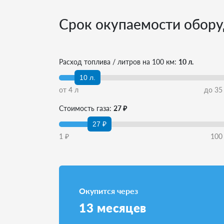
Срок окупаемости обору
Расход топлива / литров на 100 км:
10 л.
10 л.
от
4
л
до
35
Стоимость газа:
27 ₽
27 ₽
1
₽
100
Окупится через
13
месяцев