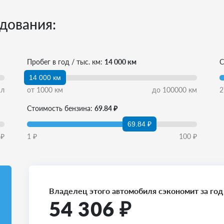
дования:
Пробег в год / тыс. км:
14 000 км
С
14 000 км
л
от
1000
км
до
100000
км
2
Стоимость бензина:
69.84 ₽
69.84 ₽
₽
1
₽
100
₽
Владелец этого автомобиля сэкономит за год
54 306
₽