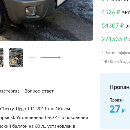
4526 ₽
эко
54307 ₽
эк
271535 ₽
* Расчет эффе
14000 км/год 
Пропан 
астергаз
Вопрос-ответ
Пропан
27
herry Tiggo T11 2011 г.в. Объем
₽
 впрыск). Установлено ГБО 4-го поколения
кий баллон на 60 л., установлен в