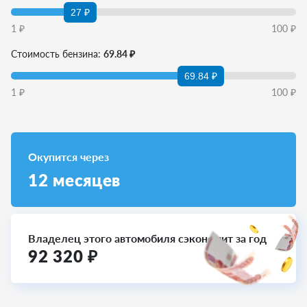
27 ₽
1
₽
100
₽
Стоимость бензина:
69.84 ₽
69.84 ₽
1
₽
100
₽
Окупится через
12
месяцев
Владелец этого автомобиля сэкономит за год
92 320
₽