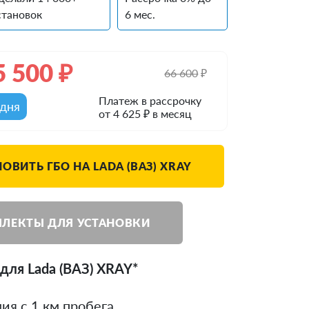
становок
6 мес.
5 500
₽
66 600
₽
Платеж в рассрочку
одня
от 4 625 ₽ в месяц
ОВИТЬ ГБО НА LADA (ВАЗ) XRAY
ЛЕКТЫ ДЛЯ УСТАНОВКИ
для Lada (ВАЗ) XRAY*
ия с 1 км пробега