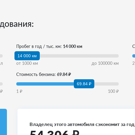
дования:
Пробег в год / тыс. км:
14 000 км
С
14 000 км
л
от
1000
км
до
100000
км
2
Стоимость бензина:
69.84 ₽
69.84 ₽
₽
1
₽
100
₽
Владелец этого автомобиля сэкономит за год