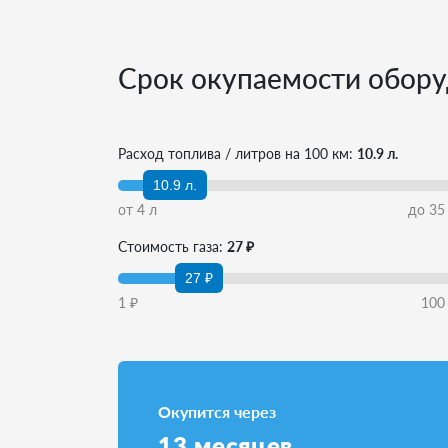
Срок окупаемости обору
Расход топлива / литров на 100 км:
10.9 л.
10.9 л.
от
4
л
до
35
Стоимость газа:
27 ₽
27 ₽
1
₽
100
Окупится через
13
месяцев