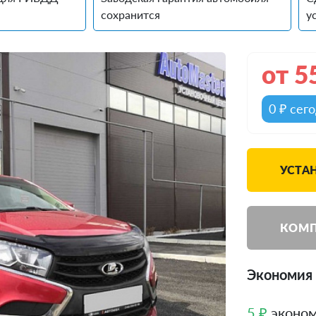
сохранится
у
от
5
0 ₽ сег
УСТАН
КОМП
Экономия 
5 ₽
эконом