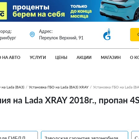
город:
Адрес:
еринбург
Переулок Верхний, 91
О НА АВТО
УСЛУГИ
ЦЕНЫ
АКЦИИ
МАГАЗИН
О К
 на Lada (ВАЗ)
/
Установка ГБО на Lada (ВАЗ) XRAY
/
Установка ГБО на Lada (В
ия на Lada XRAY 2018г., пропан 4
для ГИБДД
Заводская гарантия автомобиля
С