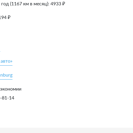
 год (1167 км в месяц):
4933
₽
194
₽
»
 авто»
inburg
 экономии
5-81-14