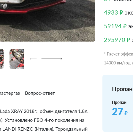
4933 ₽
эко
59194 ₽
эк
295970 ₽
* Расчет эффе
14000 км/год 
Пропан 
астергаз
Вопрос-ответ
Пропан
27
ada XRAY 2018г., объем двигателя 1.8л.,
₽
). Установлено ГБО 4-го поколения на
 LANDI RENZO (Италия). Тороидальный