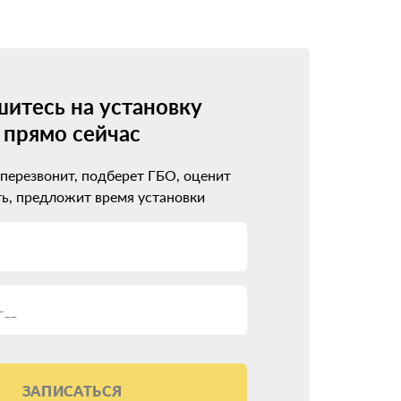
о 5-го поколения. Каждое новое поколение
овместимо с инжекторными моторами, имеет
итесь на установку
прямо сейчас
оборудование стоит дороже, но зато идеально
 перезвонит, подберет ГБО, оценит
одход
ь, предложит время установки
важно не ошибиться с выбором установочного
ло проблем вместо ожидаемой экономии.
ЗАПИСАТЬСЯ