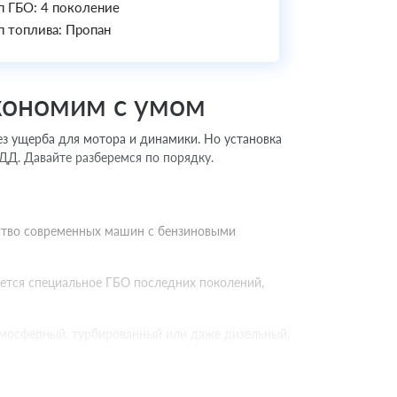
п ГБО: 4 поколение
п топлива: Пропан
экономим с умом
ез ущерба для мотора и динамики. Но установка
ДД. Давайте разберемся по порядку.
нство современных машин с бензиновыми
буется специальное ГБО последних поколений,
атмосферный, турбированный или даже дизельный.
 поколениях