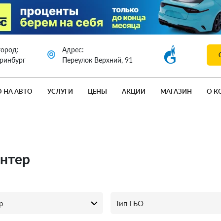
город:
Адрес:
еринбург
Переулок Верхний, 91
О НА АВТО
УСЛУГИ
ЦЕНЫ
АКЦИИ
МАГАЗИН
О К
антер