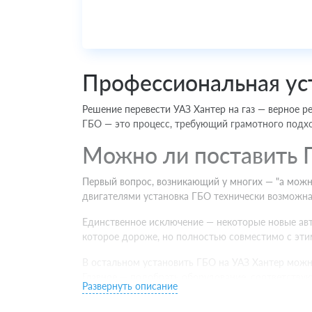
Профессиональная ус
Решение перевести УАЗ Хантер на газ — верное р
ГБО — это процесс, требующий грамотного подхо
Можно ли поставить 
Первый вопрос, возникающий у многих — "а можн
двигателями установка ГБО технически возможна
Единственное исключение — некоторые новые авто
которое дороже, но полностью совместимо с эт
В остальном установить ГБО на УАЗ Хантер можн
Главное — подобрать оборудование, соответству
Развернуть описание
Какое ГБО поставить 