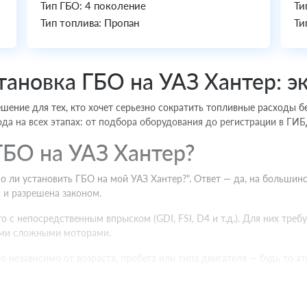
Тип ГБО: 4 поколение
Ти
Тип топлива: Пропан
Ти
тановка ГБО на УАЗ Хантер: 
ешение для тех, кто хочет серьезно сократить топливные расходы б
да на всех этапах: от подбора оборудования до регистрации в ГИБ
ГБО на УАЗ Хантер?
о ли установить ГБО на мой УАЗ Хантер?". Ответ — да, на больши
 и разрешена законом.
 с непосредственным впрыском (GDI, FSI, D4 и т.д.). Для них тре
ими сложными моторами.
о независимо от возраста, пробега или типа двигателя — будь то 
ющее характеристикам вашего авто.
на УАЗ Хантер: разбираемся в