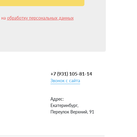
лее 10 лет и имеем более 15 000 успешных
к что установка ГБО на УАЗ Хантер в
н на
обработку персональных данных
и ГБО несколько изменилась и упростилась.
орудования.
+7 (931) 105-81-14
Звонок с сайта
Адрес:
Екатеринбург,
Переулок Верхний, 91
анется только явиться в ГИБДД и закончить