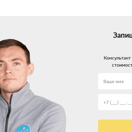
 на УАЗ Хантер. Сейчас на рынке представлены системы от 2-го д
рации с электроникой авто. Но и цена, соответственно, выше.
льным вариантом будет установка ГБО 4 поколения. Оно хорошо с
ется под нужды конкретного двигателя.
Запиш
ременные моторы УАЗ Хантер с непосредственным впрыском. Такое 
гателя.
Консультант
З Хантер: профессиональный п
стоимост
время искать, где установить газовое оборудование. И тут очень 
орудование при неграмотной установке ГБО может доставить нема
 на УАЗ Хантер? Обращайте внимание на:
х систем.
телей ГБО.
боты.
ри консультации.