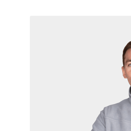
Следующий важный выбор — какое ГБО установить
совершеннее предыдущего по функционалу и интег
Для большинства владельцев УАЗ Хантер оптима
электронное управление и эффективно настраива
Установить ГБО 5 поколения имеет смысл на сов
синхронизируется с родной системой питания дви
Установка ГБО на УА
Когда выбор ГБО для УАЗ Хантер сделан — самое 
центра. Потому что даже самое качественное об
Как выбрать надежный сервис для установки ГБО
Опыт работы и количество реально установленны
Сертификаты официального дилера от производи
Репутацию компании, отзывы реальных клиентов.
Гарантийные обязательства на оборудование и ра
Уровень клиентского сервиса и компетентность п