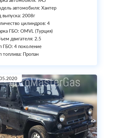
рка автомобиля: УАЗ
дель автомобиля: Хантер
д выпуска: 2008г
личество цилиндров: 4
рка ГБО: OMVL (Турция)
ъем двигателя: 2.5
п ГБО: 4 поколение
п топлива: Пропан
05.2020