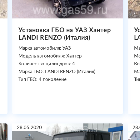
Установка ГБО на УАЗ Хантер
У
LANDI RENZO (Италия)
L
Марка автомобиля: УАЗ
Ма
Модель автомобиля: Хантер
Мо
Количество цилиндров: 4
Ко
Марка ГБО: LANDI RENZO (Италия)
Ма
Тип ГБО: 4 поколение
Ти
28.05.2020
28.